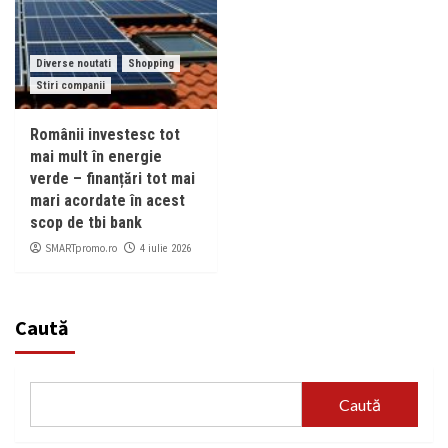
Diverse noutati
Shopping
Stiri companii
Românii investesc tot
mai mult în energie
verde – finanțări tot mai
mari acordate în acest
scop de tbi bank
SMARTpromo.ro
4 iulie 2026
Caută
Caută