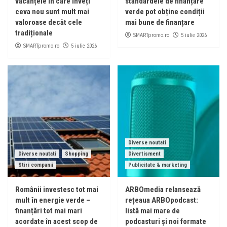
vacanțele în care înveți
standardele de finanțare
ceva nou sunt mult mai
verde pot obține condiții
valoroase decât cele
mai bune de finanțare
tradiționale
SMARTpromo.ro
5 iulie 2026
SMARTpromo.ro
5 iulie 2026
Diverse noutati
Diverse noutati
Shopping
Divertisment
Stiri companii
Publicitate & marketing
Românii investesc tot mai
ARBOmedia relansează
mult în energie verde –
rețeaua ARBOpodcast:
finanțări tot mai mari
listă mai mare de
acordate în acest scop de
podcasturi și noi formate