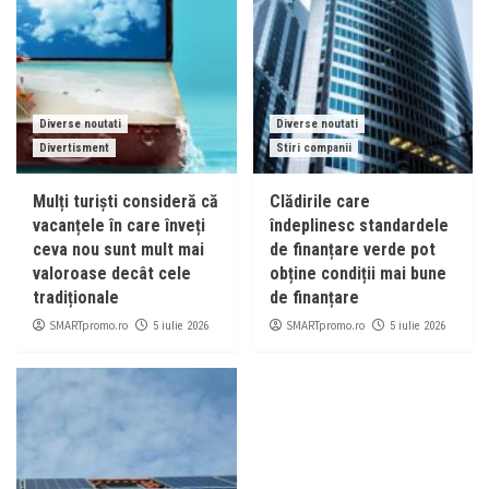
Diverse noutati
Diverse noutati
Divertisment
Stiri companii
Mulți turiști consideră că
Clădirile care
vacanțele în care înveți
îndeplinesc standardele
ceva nou sunt mult mai
de finanțare verde pot
valoroase decât cele
obține condiții mai bune
tradiționale
de finanțare
SMARTpromo.ro
SMARTpromo.ro
5 iulie 2026
5 iulie 2026