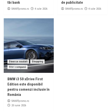
tbi bank
de publicitate
SMARTpromo.ro
SMARTpromo.ro
4 iulie 2026
4 iulie 2026
Diverse noutati
Shopping
Stiri companii
BMW i3 50 xDrive First
Edition este disponibil
pentru comenzi inclusiv în
România
SMARTpromo.ro
20 iunie 2026