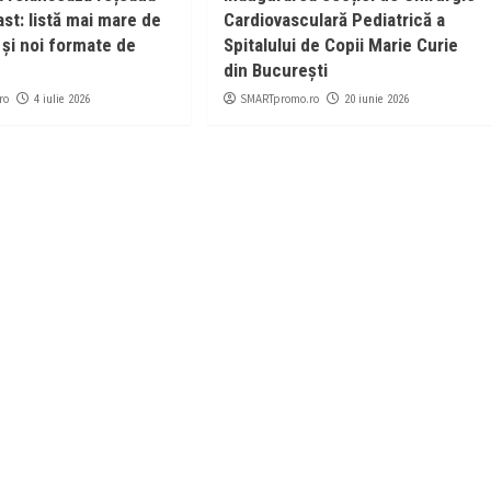
t: listă mai mare de
Cardiovasculară Pediatrică a
 și noi formate de
Spitalului de Copii Marie Curie
din București
ro
SMARTpromo.ro
4 iulie 2026
20 iunie 2026