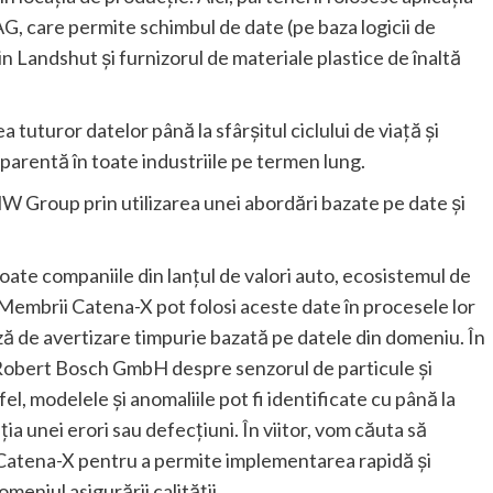
G, care permite schimbul de date (pe baza logicii de
in Landshut şi furnizorul de materiale plastice de înaltă
a tuturor datelor până la sfârşitul ciclului de viaţă şi
parentă în toate industriile pe termen lung.
W Group prin utilizarea unei abordări bazate pe date şi
ate companiile din lanţul de valori auto, ecosistemul de
Membrii Catena-X pot folosi aceste date în procesele lor
iză de avertizare timpurie bazată pe datele din domeniu. În
obert Bosch GmbH despre senzorul de particule şi
fel, modelele şi anomaliile pot fi identificate cu până la
ia unei erori sau defecţiuni. În viitor, vom căuta să
 Catena-X pentru a permite implementarea rapidă şi
meniul asigurării calităţii.