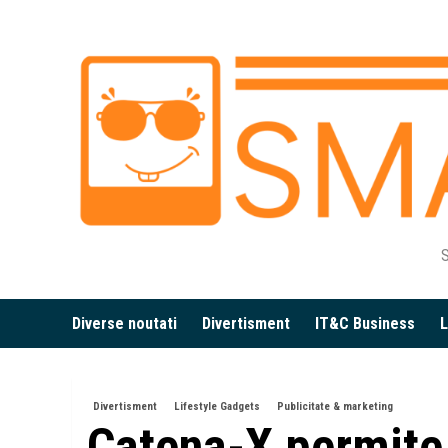
Skip
to
content
S
Diverse noutati
Divertisment
IT&C Business
L
Divertisment
Lifestyle Gadgets
Publicitate & marketing
Catena-X permite