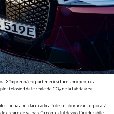
X împreună cu partenerii şi furnizorii pentru a
plet folosind date reale de CO₂ de la fabricarea
olosi noua abordare radicală de colaborare încorporată
e creare de valoare în contextul dezvoltării durabile,