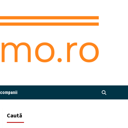
i companii
Caută