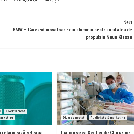
Next
e
BMW – Carcasă inovatoare din aluminiu pentru unitatea de
propulsie Neue Klasse
i
Divertisment
marketing
Diverse noutati
Publicitate & marketing
 relansează rețeaua
Inaugurarea Secției de Chirurgie