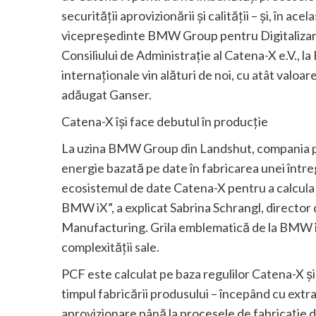
securităţii aprovizionării şi calităţii – şi, în a
vicepreşedinte BMW Group pentru Digitalizarea 
Consiliului de Administraţie al Catena-X e.V., 
internaţionale vin alături de noi, cu atât valoar
adăugat Ganser.
Catena-X îşi face debutul în producţie
La uzina BMW Group din Landshut, compania p
energie bazată pe date în fabricarea unei într
ecosistemul de date Catena-X pentru a calcula 
BMW iX”, a explicat Sabrina Schrangl, direc
Manufacturing. Grila emblematică de la BMW iX
complexităţii sale.
PCF este calculat pe baza regulilor Catena-X ş
timpul fabricării produsului – începând cu extrac
aprovizionare până la procesele de fabricaţie di