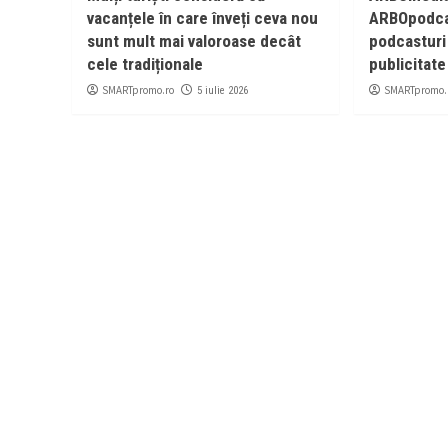
vacanțele în care înveți ceva nou
ARBOpodcas
sunt mult mai valoroase decât
podcasturi
cele tradiționale
publicitate
SMARTpromo.ro
SMARTpromo.
5 iulie 2026