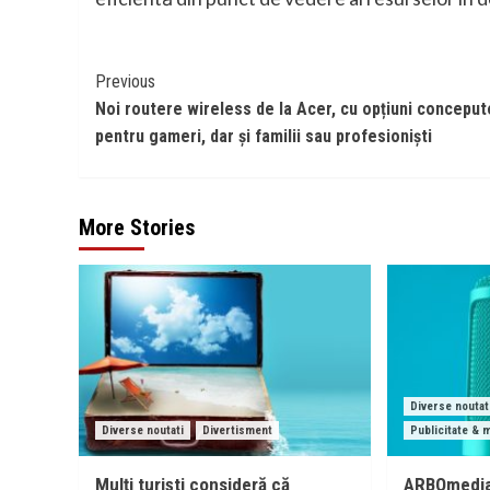
Continue
Previous
Noi routere wireless de la Acer, cu opțiuni conceput
Reading
pentru gameri, dar și familii sau profesioniști
More Stories
Diverse noutat
Diverse noutati
Divertisment
Publicitate & 
Mulți turiști consideră că
ARBOmedia