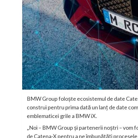
BMW Group foloşte ecosistemul de date Catena-
construi pentru prima dată un lanţ de date com
emblematicei grile a BMW iX.
„Noi – BMW Group şi partenerii noştri – vom f
de Catena-X pentru a ne îmbunătăţi procesele d