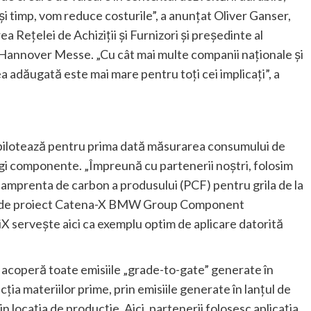
celaşi timp, vom reduce costurile”, a anunţat Oliver Ganser,
Reţelei de Achiziţii şi Furnizori şi preşedinte al
la Hannover Messe. „Cu cât mai multe companii naţionale şi
ea adăugată este mai mare pentru toţi cei implicaţi”, a
ilotează pentru prima dată măsurarea consumului de
egi componente. „Împreună cu partenerii noştri, folosim
amprenta de carbon a produsului (PCF) pentru grila de la
tor de proiect Catena-X BMW Group Component
 serveşte aici ca exemplu optim de aplicare datorită
i acoperă toate emisiile „grade-to-gate” generate în
ţia materiilor prime, prin emisiile generate în lanţul de
n locaţia de producţie. Aici, partenerii folosesc aplicaţia