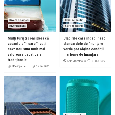
Diverse noutati
Diverse noutati
Divertisment
Stiri companii
Mulți turiști consideră că
Clădirile care îndeplinesc
vacanțele în care înveți
standardele de finanțare
ceva nou sunt mult mai
verde pot obține condiții
valoroase decât cele
mai bune de finanțare
tradiționale
SMARTpromo.ro
5 iulie 2026
SMARTpromo.ro
5 iulie 2026