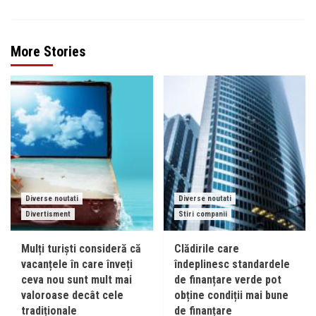
More Stories
Diverse noutati
Diverse noutati
Divertisment
Stiri companii
Mulți turiști consideră că
Clădirile care
vacanțele în care înveți
îndeplinesc standardele
ceva nou sunt mult mai
de finanțare verde pot
valoroase decât cele
obține condiții mai bune
tradiționale
de finanțare