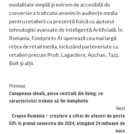
modalitate simplă și extrem de accesibilă de
conversie a traficului anonim în audiențe media
pentru retailerii cu prezență fizică cu ajutorul
tehnologiei avansate de Inteligență Artificială. În
Romania, Footprints AI operează cea mai largă
rețea de retail media, incluzând parteneriate cu
retaileri precum Profi, Lagardere, Auchan, Tazz,
Bolt și alții.
Continue
Previous
Canapeaua ideală, piesa centrală din living: ce
Reading
caracteristici trebuie să fie îndeplinite
Next
Crayon România – creștere a cifrei de afaceri de peste
50% în primul semestru din 2024, atingând 24 milioane de
euro