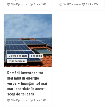
SMARTpromo.ro
SMARTpromo.ro
5 iulie 2026
5 iulie 2026
Diverse noutati
Shopping
Stiri companii
Românii investesc tot
mai mult în energie
verde – finanțări tot mai
mari acordate în acest
scop de tbi bank
SMARTpromo.ro
4 iulie 2026