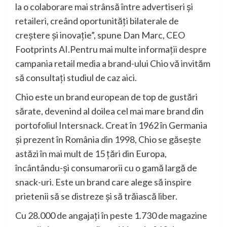
la o colaborare mai strânsă între advertiseri și
retaileri, creând oportunități bilaterale de
creștere și inovație”, spune Dan Marc, CEO
Footprints AI.Pentru mai multe informații despre
campania retail media a brand-ului Chio vă invităm
să consultați studiul de caz aici.
Chio este un brand european de top de gustări
sărate, devenind al doilea cel mai mare brand din
portofoliul Intersnack. Creat în 1962 în Germania
și prezent în România din 1998, Chio se găsește
astăzi în mai mult de 15 țări din Europa,
încântându-și consumarorii cu o gamă largă de
snack-uri. Este un brand care alege să inspire
prietenii să se distreze și să trăiască liber.
Cu 28.000 de angajați în peste 1.730 de magazine