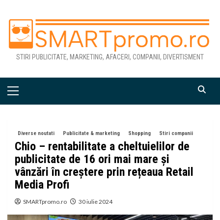
Skip
to
content
STIRI PUBLICITATE, MARKETING, AFACERI, COMPANII, DIVERTISMENT
Primary
Menu
Diverse noutati
Publicitate & marketing
Shopping
Stiri companii
Chio – rentabilitate a cheltuielilor de
publicitate de 16 ori mai mare și
vânzări în creștere prin rețeaua Retail
Media Profi
SMARTpromo.ro
30 iulie 2024