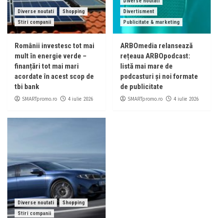
Diverse noutati
Diverse noutati
Shopping
Divertisment
Stiri companii
Publicitate & marketing
Românii investesc tot mai
ARBOmedia relansează
mult în energie verde –
rețeaua ARBOpodcast:
finanțări tot mai mari
listă mai mare de
acordate în acest scop de
podcasturi și noi formate
tbi bank
de publicitate
SMARTpromo.ro
SMARTpromo.ro
4 iulie 2026
4 iulie 2026
Diverse noutati
Shopping
Stiri companii