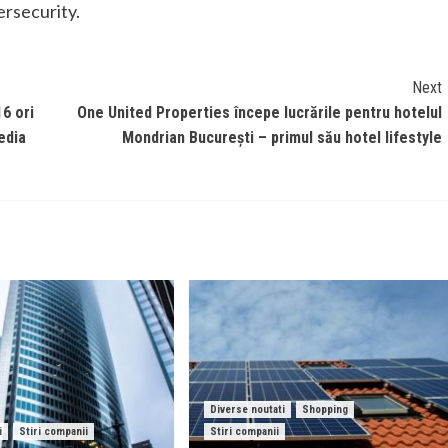
ersecurity.
Next
16 ori
One United Properties începe lucrările pentru hotelul
edia
Mondrian București – primul său hotel lifestyle
Diverse noutati
Shopping
i
Stiri companii
Stiri companii