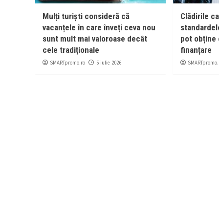
Mulți turiști consideră că
Clădirile c
vacanțele în care înveți ceva nou
standardel
sunt mult mai valoroase decât
pot obține 
cele tradiționale
finanțare
SMARTpromo.ro
SMARTpromo.
5 iulie 2026