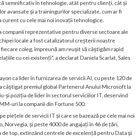
 semnificativ în tehnologie, atât pentru clienți, cât și
 avansate și a trainingurilor specializate, cum ar fi
curent cu cele mai noi inovații tehnologice.
l la companii reprezentative pentru diverse sectoare ale
hipei locale a fost catalizatorul creșterii noastre
e fiecare coleg, împreună am reușit să câștigăm rapid
lațiile cu cei existenți”, a declarat Daniela Scarlat, Sales
rayon ca lider în furnizarea de servicii AI, cu peste 120 de
n a câștigat premiul global Partenerul Anului Microsoft la
-și poziția de lider în sectorul serviciilor IT, deservind
 IMM-uri la companii din Fortune 500.
 piețele de servicii IT și care se bazează pe cele mai noi
o, Norvegia, și peste 4000 de angajați în 46 de țări,
n de top, extinzând centrele de excelență pentru Data și