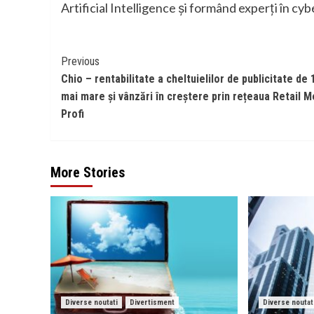
Artificial Intelligence și formând experți în cyb
Continue
Previous
Chio – rentabilitate a cheltuielilor de publicitate de 
Reading
mai mare și vânzări în creștere prin rețeaua Retail M
Profi
More Stories
Diverse noutati
Divertisment
Diverse noutat