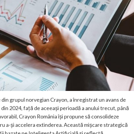
 din grupul norvegian Crayon, a înregistrat un avans de
e din 2024, față de aceeași perioadă a anului trecut, până
favorabil, Crayon România își propune să consolideze
tru a-și accelera extinderea. Această mișcare strategică
i bazate pe Inteligența Artificială și reflectă