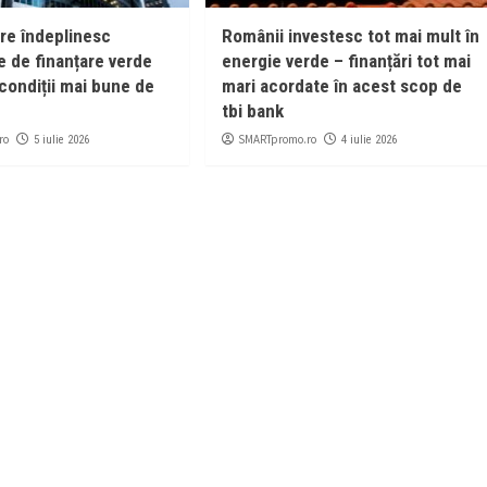
are îndeplinesc
Românii investesc tot mai mult în
e de finanțare verde
energie verde – finanțări tot mai
condiții mai bune de
mari acordate în acest scop de
tbi bank
ro
SMARTpromo.ro
5 iulie 2026
4 iulie 2026