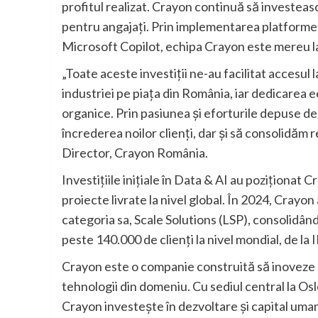
profitul realizat. Crayon continuă să investească
pentru angajați. Prin implementarea platformelor
Microsoft Copilot, echipa Crayon este mereu la 
„Toate aceste investiții ne-au facilitat accesu
industriei pe piața din România, iar dedicarea ec
organice. Prin pasiunea și eforturile depuse d
încrederea noilor clienți, dar și să consolidăm re
Director, Crayon România.
Investițiile inițiale în Data & AI au poziționat C
proiecte livrate la nivel global. În 2024, Crayo
categoria sa, Scale Solutions (LSP), consolidându
peste 140.000 de clienți la nivel mondial, de la
Crayon este o companie construită să inoveze pe
tehnologii din domeniu. Cu sediul central la Osl
Crayon investește în dezvoltare și capital uma