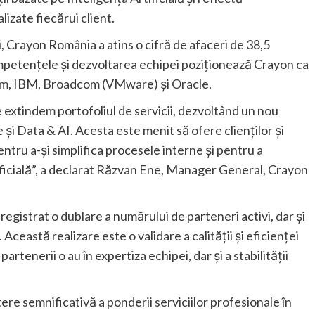
izate fiecărui client.
ei, Crayon România a atins o cifră de afaceri de 38,5
competențele și dezvoltarea echipei poziționează Crayon ca
am, IBM, Broadcom (VMware) și Oracle.
extindem portofoliul de servicii, dezvoltând un nou
și Data & AI. Acesta este menit să ofere clienților și
ntru a-și simplifica procesele interne și pentru a
tificială”, a declarat Răzvan Ene, Manager General, Crayon
registrat o dublare a numărului de parteneri activi, dar și
Această realizare este o validare a calității și eficienței
partenerii o au în expertiza echipei, dar și a stabilității
ere semnificativă a ponderii serviciilor profesionale în