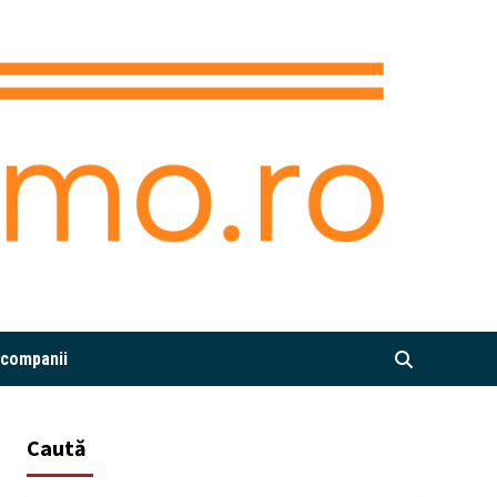
i companii
Caută