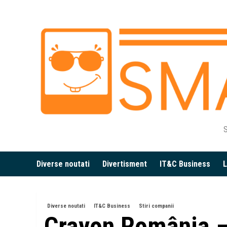
Skip
to
content
S
Diverse noutati
Divertisment
IT&C Business
L
Diverse noutati
IT&C Business
Stiri companii
Crayon România – 