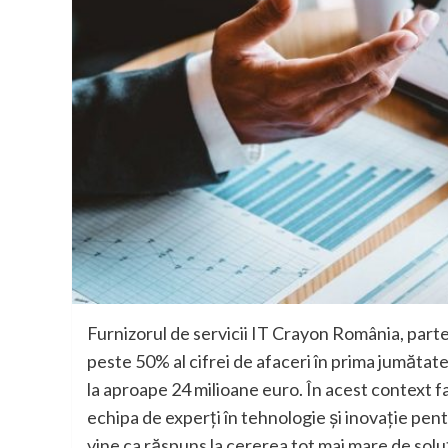
Furnizorul de servicii IT Crayon România, parte
peste 50% al cifrei de afaceri în prima jumătat
la aproape 24 milioane euro. În acest context 
echipa de experți în tehnologie și inovație pen
vine ca răspuns la cererea tot mai mare de soluți