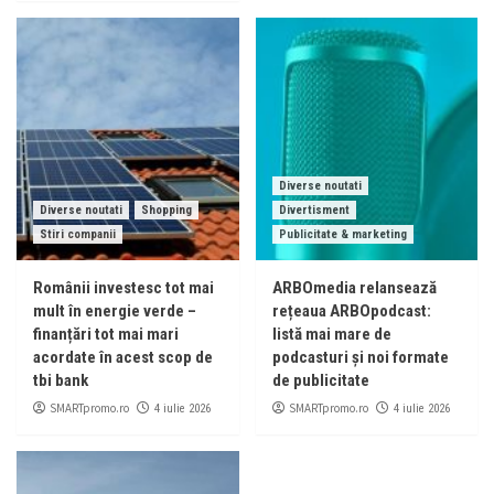
Diverse noutati
Diverse noutati
Shopping
Divertisment
Stiri companii
Publicitate & marketing
Românii investesc tot mai
ARBOmedia relansează
mult în energie verde –
rețeaua ARBOpodcast:
finanțări tot mai mari
listă mai mare de
acordate în acest scop de
podcasturi și noi formate
tbi bank
de publicitate
SMARTpromo.ro
SMARTpromo.ro
4 iulie 2026
4 iulie 2026