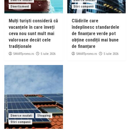
Diverse noutati
Diverse noutati
Divertisment
Stiri companii
Mulți turiști consideră că
Clădirile care
vacanțele în care înveți
îndeplinesc standardele
ceva nou sunt mult mai
de finanțare verde pot
valoroase decât cele
obține condiții mai bune
tradiționale
de finanțare
SMARTpromo.ro
SMARTpromo.ro
5 iulie 2026
5 iulie 2026
Diverse noutati
Shopping
Stiri companii