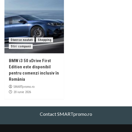
Diverse noutati
Shopping
Stiri companii
BMW i3 50 xDrive First
Edition este disponibil
pentru comenzi inclusiv în
România
SMARTpromo.ro
20 iunie 2026
Contact SMARTpromo.ro