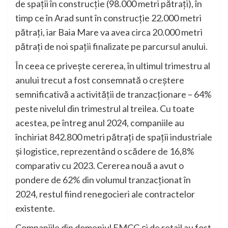
de spații în construcție (98.000 metri pătrați), în
timp ce în Arad sunt în construcție 22.000 metri
pătrați, iar Baia Mare va avea circa 20.000 metri
pătrați de noi spații finalizate pe parcursul anului.
În ceea ce privește cererea, în ultimul trimestru al
anului trecut a fost consemnată o creștere
semnificativă a activității de tranzacționare – 64%
peste nivelul din trimestrul al treilea. Cu toate
acestea, pe întreg anul 2024, companiile au
închiriat 842.800 metri pătrați de spații industriale
și logistice, reprezentând o scădere de 16,8%
comparativ cu 2023. Cererea nouă a avut o
pondere de 62% din volumul tranzacționat în
2024, restul fiind renegocieri ale contractelor
existente.
Companiile din domeniul FMCG și de retail au fost