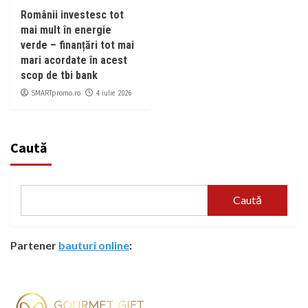
Românii investesc tot
mai mult în energie
verde – finanțări tot mai
mari acordate în acest
scop de tbi bank
SMARTpromo.ro
4 iulie 2026
Caută
Caută
Partener
bauturi online
: