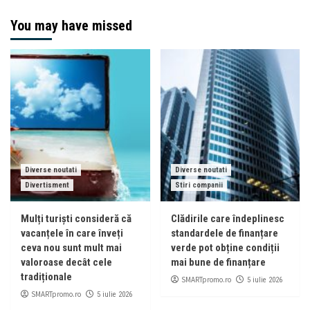
You may have missed
Diverse noutati
Diverse noutati
Divertisment
Stiri companii
Mulți turiști consideră că
Clădirile care îndeplinesc
vacanțele în care înveți
standardele de finanțare
ceva nou sunt mult mai
verde pot obține condiții
valoroase decât cele
mai bune de finanțare
tradiționale
SMARTpromo.ro
5 iulie 2026
SMARTpromo.ro
5 iulie 2026