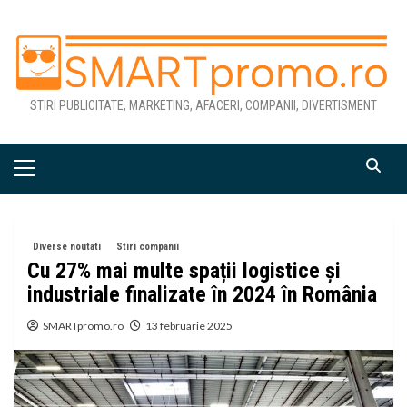
Skip
to
content
STIRI PUBLICITATE, MARKETING, AFACERI, COMPANII, DIVERTISMENT
Primary
Menu
Diverse noutati
Stiri companii
Cu 27% mai multe spații logistice și
industriale finalizate în 2024 în România
SMARTpromo.ro
13 februarie 2025