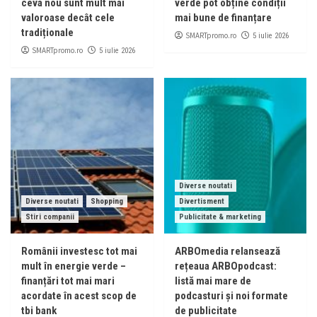
ceva nou sunt mult mai
verde pot obține condiții
valoroase decât cele
mai bune de finanțare
tradiționale
SMARTpromo.ro
5 iulie 2026
SMARTpromo.ro
5 iulie 2026
Diverse noutati
Diverse noutati
Shopping
Divertisment
Stiri companii
Publicitate & marketing
Românii investesc tot mai
ARBOmedia relansează
mult în energie verde –
rețeaua ARBOpodcast:
finanțări tot mai mari
listă mai mare de
acordate în acest scop de
podcasturi și noi formate
tbi bank
de publicitate