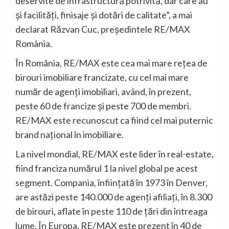
deservite de infrastructură potrivită, dar care au
și facilități, finisaje și dotări de calitate”, a mai
declarat Răzvan Cuc, președintele RE/MAX
România.
În România, RE/MAX este cea mai mare rețea de
birouri imobiliare francizate, cu cel mai mare
număr de agenți imobiliari, având, în prezent,
peste 60 de francize și peste 700 de membri.
RE/MAX este recunoscut ca fiind cel mai puternic
brand național în imobiliare.
La nivel mondial, RE/MAX este lider în real-estate,
fiind franciza numărul 1 la nivel global pe acest
segment. Compania, înființată în 1973 în Denver,
are astăzi peste 140.000 de agenți afiliați, în 8.300
de birouri, aflate în peste 110 de țări din întreaga
lume. În Europa, RE/MAX este prezent în 40 de