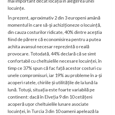
mai important decât locația în alegerea unei
locuințe.
În prezent, aproximativ 2 din 3 europeni amână
momentul în care să-și achiziționeze o locuință,
din cauza costurilor ridicate, 40% dintre aceștia
fiind de părere că economisirea pentru a putea
achita avansul necesar reprezintă o reală
provocare. Totodată, 44% declară că se simt
confortabil cu cheltuielile necesare locuinței, în
timp ce 37% spun că fac față acestor costuri cu
unele compromisuri, iar 19% au probleme în a-și
acoperi ratele, chiriile și utilitățile de la lună la
lună. Totuși, situația este foarte variabilă pe
continent: dacă în Elveția 9 din 10 cetățeni
acoperă ușor cheltuielile lunare asociate
locuinței, în Turcia 3 din 10 oameni apelează la