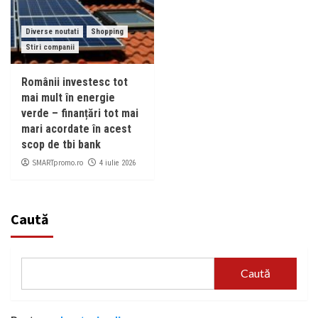
Diverse noutati
Shopping
Stiri companii
Românii investesc tot
mai mult în energie
verde – finanțări tot mai
mari acordate în acest
scop de tbi bank
SMARTpromo.ro
4 iulie 2026
Caută
Caută