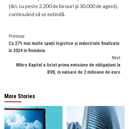
țări, cu peste 2.200 de birouri și 30.000 de agenți,
continuând să se extindă.
Continue
Previous
Cu 27% mai multe spații logistice și industriale finalizate
Reading
în 2024 în România
Next
Mikro Kapital a listat prima emisiune de obligațiuni la
BVB, în valoare de 2 milioane de euro
More Stories