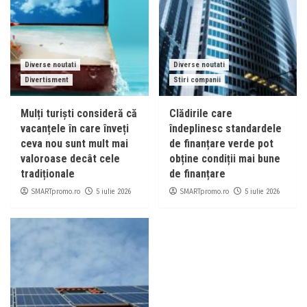
Diverse noutati
Diverse noutati
Divertisment
Stiri companii
Mulți turiști consideră că
Clădirile care
vacanțele în care înveți
îndeplinesc standardele
ceva nou sunt mult mai
de finanțare verde pot
valoroase decât cele
obține condiții mai bune
tradiționale
de finanțare
SMARTpromo.ro
SMARTpromo.ro
5 iulie 2026
5 iulie 2026