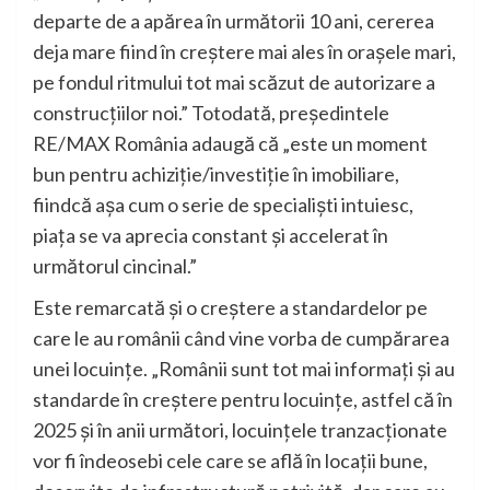
departe de a apărea în următorii 10 ani, cererea
deja mare fiind în creștere mai ales în orașele mari,
pe fondul ritmului tot mai scăzut de autorizare a
construcțiilor noi.” Totodată, președintele
RE/MAX România adaugă că „este un moment
bun pentru achiziție/investiție în imobiliare,
fiindcă așa cum o serie de specialiști intuiesc,
piața se va aprecia constant și accelerat în
următorul cincinal.”
Este remarcată și o creștere a standardelor pe
care le au românii când vine vorba de cumpărarea
unei locuințe. „Românii sunt tot mai informați și au
standarde în creștere pentru locuințe, astfel că în
2025 și în anii următori, locuințele tranzacționate
vor fi îndeosebi cele care se află în locații bune,