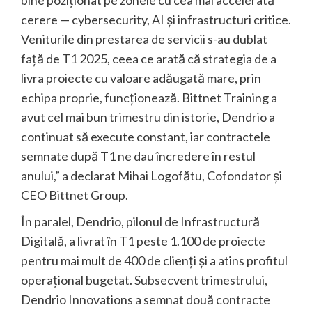
cerere — cybersecurity, AI și infrastructuri critice.
Veniturile din prestarea de servicii s-au dublat
față de T1 2025, ceea ce arată că strategia de a
livra proiecte cu valoare adăugată mare, prin
echipa proprie, funcționează. Bittnet Training a
avut cel mai bun trimestru din istorie, Dendrio a
continuat să execute constant, iar contractele
semnate după T1 ne dau încredere în restul
anului,” a declarat Mihai Logofătu, Cofondator și
CEO Bittnet Group.
În paralel, Dendrio, pilonul de Infrastructură
Digitală, a livrat în T1 peste 1.100 de proiecte
pentru mai mult de 400 de clienți și a atins profitul
operațional bugetat. Subsecvent trimestrului,
Dendrio Innovations a semnat două contracte