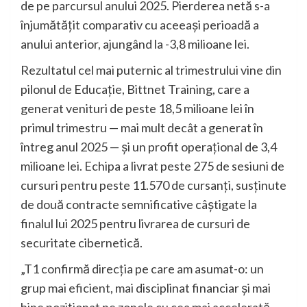
de pe parcursul anului 2025. Pierderea netă s-a
înjumătățit comparativ cu aceeași perioadă a
anului anterior, ajungând la -3,8 milioane lei.
Rezultatul cel mai puternic al trimestrului vine din
pilonul de Educație, Bittnet Training, care a
generat venituri de peste 18,5 milioane lei în
primul trimestru — mai mult decât a generat în
întreg anul 2025 — și un profit operațional de 3,4
milioane lei. Echipa a livrat peste 275 de sesiuni de
cursuri pentru peste 11.570 de cursanți, susținute
de două contracte semnificative câștigate la
finalul lui 2025 pentru livrarea de cursuri de
securitate cibernetică.
„T1 confirmă direcția pe care am asumat-o: un
grup mai eficient, mai disciplinat financiar și mai
bine poziționat pe zonele cu cea mai accelerată