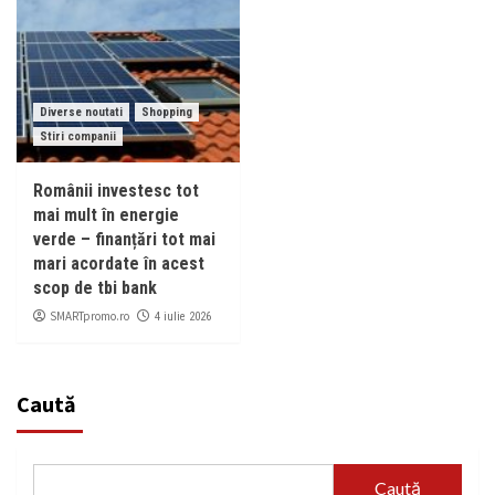
Diverse noutati
Shopping
Stiri companii
Românii investesc tot
mai mult în energie
verde – finanțări tot mai
mari acordate în acest
scop de tbi bank
SMARTpromo.ro
4 iulie 2026
Caută
Caută