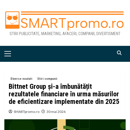
Skip
to
content
STIRI PUBLICITATE, MARKETING, AFACERI, COMPANII, DIVERTISMENT
Primary
Menu
Diverse noutati
Stiri companii
Bittnet Group și-a îmbunătățit
rezultatele financiare în urma măsurilor
de eficientizare implementate din 2025
SMARTpromo.ro
30 mai 2026