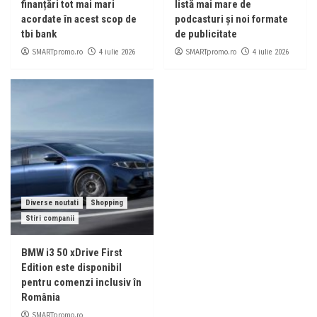
finanțări tot mai mari
listă mai mare de
acordate în acest scop de
podcasturi și noi formate
tbi bank
de publicitate
SMARTpromo.ro
SMARTpromo.ro
4 iulie 2026
4 iulie 2026
Diverse noutati
Shopping
Stiri companii
BMW i3 50 xDrive First
Edition este disponibil
pentru comenzi inclusiv în
România
SMARTpromo.ro