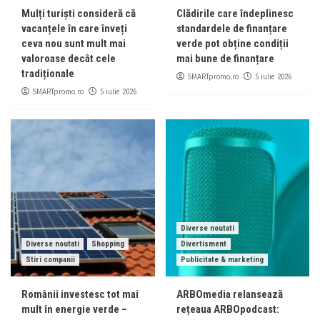
Mulți turiști consideră că
Clădirile care îndeplinesc
vacanțele în care înveți
standardele de finanțare
ceva nou sunt mult mai
verde pot obține condiții
valoroase decât cele
mai bune de finanțare
tradiționale
SMARTpromo.ro
5 iulie 2026
SMARTpromo.ro
5 iulie 2026
Diverse noutati
Diverse noutati
Shopping
Divertisment
Stiri companii
Publicitate & marketing
Românii investesc tot mai
ARBOmedia relansează
mult în energie verde –
rețeaua ARBOpodcast: