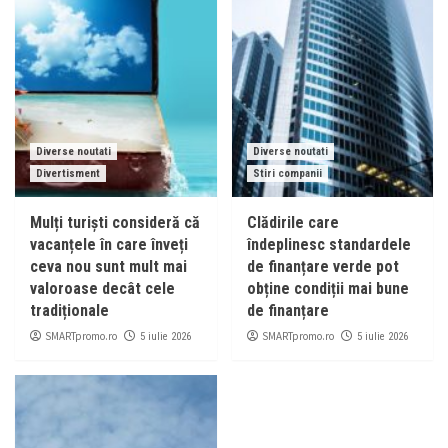
Diverse noutati
Diverse noutati
Divertisment
Stiri companii
Mulți turiști consideră că
Clădirile care
vacanțele în care înveți
îndeplinesc standardele
ceva nou sunt mult mai
de finanțare verde pot
valoroase decât cele
obține condiții mai bune
tradiționale
de finanțare
SMARTpromo.ro
SMARTpromo.ro
5 iulie 2026
5 iulie 2026