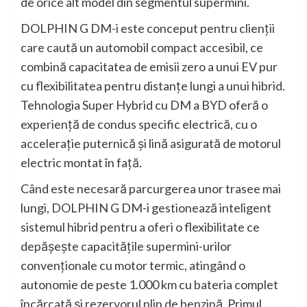
de orice alt model din segmentul supermini.
DOLPHIN G DM-i este conceput pentru clienții
care caută un automobil compact accesibil, ce
combină capacitatea de emisii zero a unui EV pur
cu flexibilitatea pentru distanțe lungi a unui hibrid.
Tehnologia Super Hybrid cu DM a BYD oferă o
experiență de condus specific electrică, cu o
accelerație puternică și lină asigurată de motorul
electric montat în față.
Când este necesară parcurgerea unor trasee mai
lungi, DOLPHIN G DM-i gestionează inteligent
sistemul hibrid pentru a oferi o flexibilitate ce
depășește capacitățile supermini-urilor
convenționale cu motor termic, atingând o
autonomie de peste 1.000 km cu bateria complet
încărcată și rezervorul plin de benzină. Primul