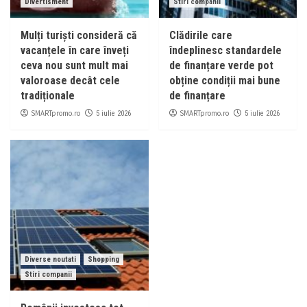
Divertisment
Stiri companii
Mulți turiști consideră că
Clădirile care
vacanțele în care înveți
îndeplinesc standardele
ceva nou sunt mult mai
de finanțare verde pot
valoroase decât cele
obține condiții mai bune
tradiționale
de finanțare
SMARTpromo.ro
SMARTpromo.ro
5 iulie 2026
5 iulie 2026
Diverse noutati
Shopping
Stiri companii