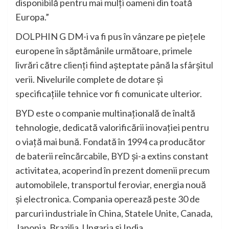
disponibilă pentru mai mulți oameni din toată
Europa.”
DOLPHIN G DM-i va fi pus în vânzare pe piețele
europene în săptămânile următoare, primele
livrări către clienți fiind așteptate până la sfârșitul
verii. Nivelurile complete de dotare și
specificațiile tehnice vor fi comunicate ulterior.
BYD este o companie multinațională de înaltă
tehnologie, dedicată valorificării inovației pentru
o viață mai bună. Fondată în 1994 ca producător
de baterii reîncărcabile, BYD și-a extins constant
activitatea, acoperind în prezent domenii precum
automobilele, transportul feroviar, energia nouă
și electronica. Compania operează peste 30 de
parcuri industriale în China, Statele Unite, Canada,
Japonia, Brazilia, Ungaria și India.