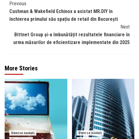
Continue
Previous
Cushman & Wakefield Echinox a asistat MR.DIY în
Reading
închierea primului său spațiu de retail din București
Next
Bittnet Group și-a îmbunătățit rezultatele financiare în
urma măsurilor de eficientizare implementate din 2025
More Stories
Diverse noutati
Diverse noutati