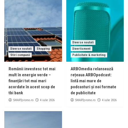
Diverse noutati
Diverse noutati
Shopping
Divertisment
Stiri companii
Publicitate & marketing
Românii investesc tot mai
ARBOmedia relansează
mult în energie verde –
rețeaua ARBOpodcast:
finanțări tot mai mari
listă mai mare de
acordate în acest scop de
podcasturi și noi formate
tbi bank
de publicitate
SMARTpromo.ro
SMARTpromo.ro
4 iulie 2026
4 iulie 2026