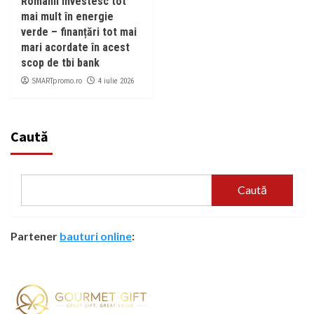
Românii investesc tot
mai mult în energie
verde – finanțări tot mai
mari acordate în acest
scop de tbi bank
SMARTpromo.ro
4 iulie 2026
Caută
Caută
Partener
bauturi online
: