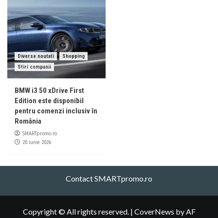
Diverse noutati
Shopping
Stiri companii
BMW i3 50 xDrive First
Edition este disponibil
pentru comenzi inclusiv în
România
SMARTpromo.ro
20 iunie 2026
Contact SMARTpromo.ro
Copyright © All rights reserved.
|
CoverNews
by AF