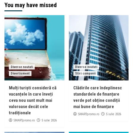
You may have missed
Diverse noutati
Diverse noutati
Divertisment
Stiri companii
Mulți turiști consideră că
Clădirile care îndeplinesc
vacanțele în care înveți
standardele de finanțare
ceva nou sunt mult mai
verde pot obține condiții
valoroase decât cele
mai bune de finanțare
tradiționale
SMARTpromo.ro
5 iulie 2026
SMARTpromo.ro
5 iulie 2026